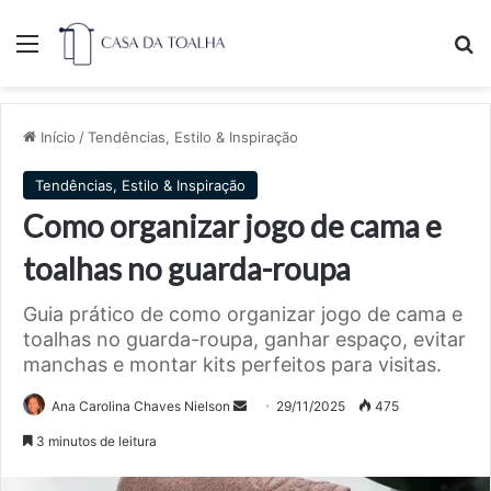
Menu
Pr
Início
/
Tendências, Estilo & Inspiração
Tendências, Estilo & Inspiração
Como organizar jogo de cama e
toalhas no guarda-roupa
Guia prático de como organizar jogo de cama e
toalhas no guarda-roupa, ganhar espaço, evitar
manchas e montar kits perfeitos para visitas.
Mande
Ana Carolina Chaves Nielson
29/11/2025
475
um
3 minutos de leitura
e-
mail