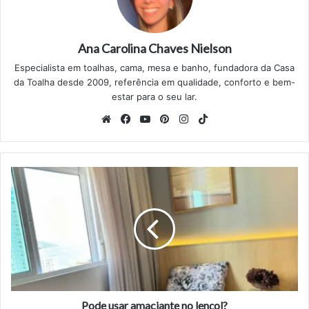
Ana Carolina Chaves Nielson
Especialista em toalhas, cama, mesa e banho, fundadora da Casa
da Toalha desde 2009, referência em qualidade, conforto e bem-
estar para o seu lar.
Website
Facebook
YouTube
Pinterest
Instagram
TikTok
Pode
usar
amaciante
no
lençol?
Pode usar amaciante no lençol?