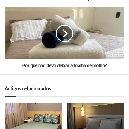
Por
que
não
devo
deixar
a
toalha
de
molho?
Por que não devo deixar a toalha de molho?
Artigos relacionados