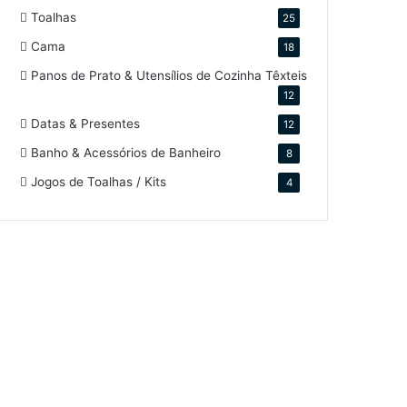
Toalhas
25
Cama
18
Panos de Prato & Utensílios de Cozinha Têxteis
12
Datas & Presentes
12
Banho & Acessórios de Banheiro
8
Jogos de Toalhas / Kits
4