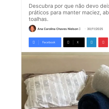
Descubra por que não devo deix
práticos para manter maciez, a
toalhas.
Mande
Ana Carolina Chaves Nielson
30/11/2025
um
Linkedin
e-
Facebook
X
mail