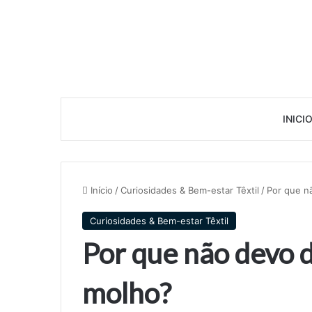
INICI
Início
/
Curiosidades & Bem-estar Têxtil
/
Por que n
Curiosidades & Bem-estar Têxtil
Por que não devo d
molho?