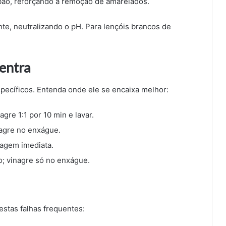
abão, reforçando a remoção de amarelados.
nte, neutralizando o pH. Para lençóis brancos de
entra
specíficos. Entenda onde ele se encaixa melhor:
re 1:1 por 10 min e lavar.
agre no enxágue.
vagem imediata.
o; vinagre só no enxágue.
estas falhas frequentes: