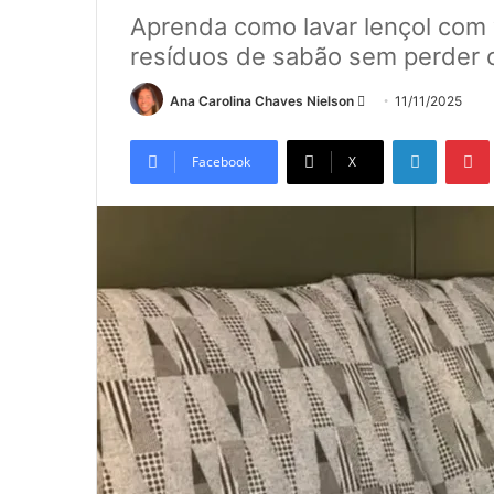
Aprenda como lavar lençol com v
resíduos de sabão sem perder 
Mande
Ana Carolina Chaves Nielson
11/11/2025
um
Linkedin
e-
Facebook
X
mail