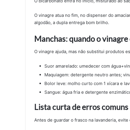
O bicarbonato entra no início, misturado ao s
O vinagre atua no fim, no dispenser do amacia
algodão, a dupla entrega bom brilho.
Manchas: quando o vinagre 
O vinagre ajuda, mas não substitui produtos e
Suor amarelado: umedecer com água+vinag
Maquiagem: detergente neutro antes; vin
Bolor leve: molho curto com 1 xícara e la
Sangue: água fria e detergente enzimátic
Lista curta de erros comuns
Antes de guardar o frasco na lavanderia, evite 