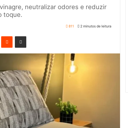
inagre, neutralizar odores e reduzir
o toque.
811
2 minutos de leitura
Pinterest
Reddit
Compartilhar via e-mail