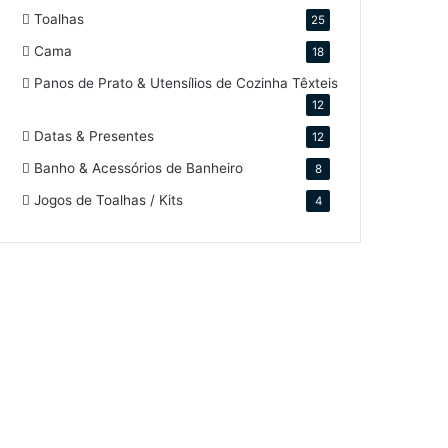
Toalhas
25
Cama
18
Panos de Prato & Utensílios de Cozinha Têxteis
12
Datas & Presentes
12
Banho & Acessórios de Banheiro
8
Jogos de Toalhas / Kits
4