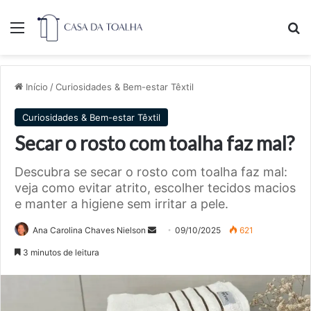
Menu
Pr
Início
/
Curiosidades & Bem-estar Têxtil
Curiosidades & Bem-estar Têxtil
Secar o rosto com toalha faz mal?
Descubra se secar o rosto com toalha faz mal:
veja como evitar atrito, escolher tecidos macios
e manter a higiene sem irritar a pele.
Mande
Ana Carolina Chaves Nielson
09/10/2025
621
um
3 minutos de leitura
e-
mail