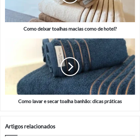
de
hotel?
Como deixar toalhas macias como de hotel?
Como
lavar
e
secar
toalha
banhão:
dicas
práticas
Como lavar e secar toalha banhão: dicas práticas
Artigos relacionados