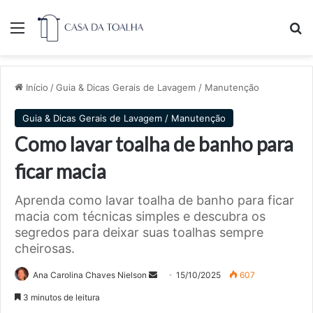
Menu
Pr
Início
/
Guia & Dicas Gerais de Lavagem / Manutenção
Guia & Dicas Gerais de Lavagem / Manutenção
Como lavar toalha de banho para
ficar macia
Aprenda como lavar toalha de banho para ficar
macia com técnicas simples e descubra os
segredos para deixar suas toalhas sempre
cheirosas.
Mande
Ana Carolina Chaves Nielson
15/10/2025
607
um
3 minutos de leitura
e-