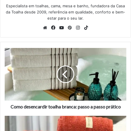
Especialista em toalhas, cama, mesa e banho, fundadora da Casa
da Toalha desde 2009, referência em qualidade, conforto e bem-
estar para o seu lar.
Website
Facebook
YouTube
Pinterest
Instagram
TikTok
Como
desencardir
toalha
branca:
passo
a
passo
prático
Como desencardir toalha branca: passo a passo prático
O
que
é