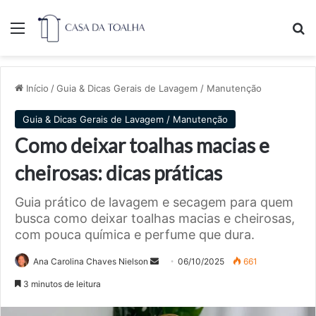
Menu
Pr
Início
/
Guia & Dicas Gerais de Lavagem / Manutenção
Guia & Dicas Gerais de Lavagem / Manutenção
Como deixar toalhas macias e
cheirosas: dicas práticas
Guia prático de lavagem e secagem para quem
busca como deixar toalhas macias e cheirosas,
com pouca química e perfume que dura.
Mande
Ana Carolina Chaves Nielson
06/10/2025
661
um
3 minutos de leitura
e-
mail