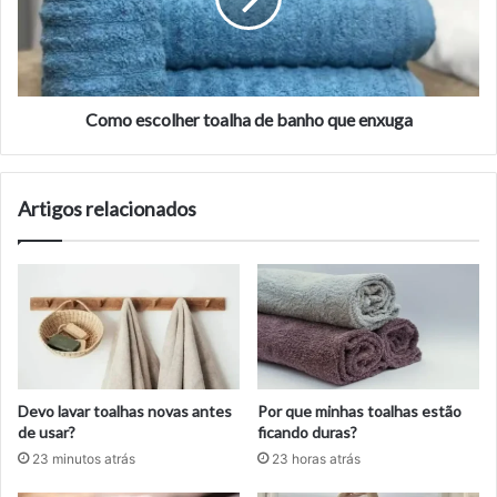
banho
que
enxuga
Como escolher toalha de banho que enxuga
Artigos relacionados
Devo lavar toalhas novas antes
Por que minhas toalhas estão
de usar?
ficando duras?
23 minutos atrás
23 horas atrás