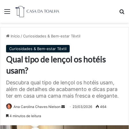
Menu
Pr
Início
/
Curiosidades & Bem-estar Têxtil
Curiosidades & Bem-estar Têxtil
Qual tipo de lençol os hotéis
usam?
Descubra qual tipo de lençol os hotéis usam,
além de detalhes de acabamento e dicas para
ter em casa uma cama mais fresca e elegante.
Mande
Ana Carolina Chaves Nielson
23/03/2026
464
um
4 minutos de leitura
e-
mail