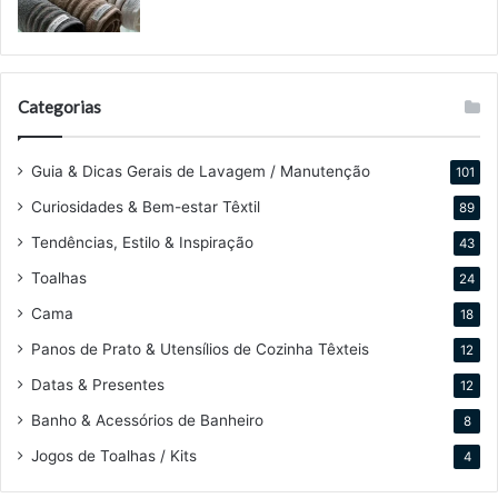
Categorias
Guia & Dicas Gerais de Lavagem / Manutenção
101
Curiosidades & Bem-estar Têxtil
89
Tendências, Estilo & Inspiração
43
Toalhas
24
Cama
18
Panos de Prato & Utensílios de Cozinha Têxteis
12
Datas & Presentes
12
Banho & Acessórios de Banheiro
8
Jogos de Toalhas / Kits
4