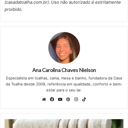
(casadatoalha.com.br). Uso não autorizado é estritamente
proibido.
Ana Carolina Chaves Nielson
Especialista em toalhas, cama, mesa e banho, fundadora da Casa
da Toalha desde 2009, referência em qualidade, conforto e bem-
estar para o seu lar.
Website
Facebook
YouTube
Pinterest
Instagram
TikTok
Como
tirar