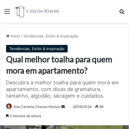
Menu
Pr
Início
/
Tendências, Estilo & Inspiração
Tendências, Estilo & Inspiração
Qual melhor toalha para quem
mora em apartamento?
Descubra a melhor toalha para quem mora em
apartamento, com dicas de gramatura,
tamanho, algodão, secagem e cuidados.
Mande
Ana Carolina Chaves Nielson
26/06/2026
96
um
3 minutos de leitura
e-
mail