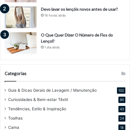
Devo lavar os lençóis novos antes de usar?
16 horas atrás
O Que Quer Dizer O Número de Fios do
Lençol?
1 dia atrás
Categorias
Guia & Dicas Gerais de Lavagem / Manutenção
102
Curiosidades & Bem-estar Têxtil
90
Tendências, Estilo & Inspiração
43
Toalhas
24
Cama
18