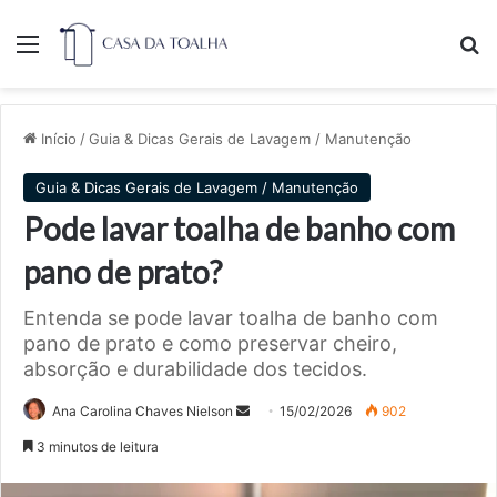
Menu
Pr
Início
/
Guia & Dicas Gerais de Lavagem / Manutenção
Guia & Dicas Gerais de Lavagem / Manutenção
Pode lavar toalha de banho com
pano de prato?
Entenda se pode lavar toalha de banho com
pano de prato e como preservar cheiro,
absorção e durabilidade dos tecidos.
Mande
Ana Carolina Chaves Nielson
15/02/2026
902
um
3 minutos de leitura
e-
mail