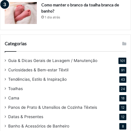
Como manter o branco da toalha branca de
banho?
1 dia atrás
Categorias
Guia & Dicas Gerais de Lavagem / Manutenção
101
Curiosidades & Bem-estar Têxtil
91
Tendências, Estilo & Inspiração
43
Toalhas
24
Cama
18
Panos de Prato & Utensílios de Cozinha Têxteis
12
Datas & Presentes
12
Banho & Acessórios de Banheiro
8