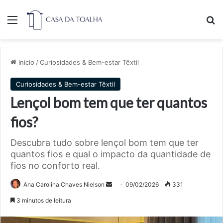
Menu
Pr
Início
/
Curiosidades & Bem-estar Têxtil
Curiosidades & Bem-estar Têxtil
Lençol bom tem que ter quantos
fios?
Descubra tudo sobre lençol bom tem que ter
quantos fios e qual o impacto da quantidade de
fios no conforto real.
Mande
Ana Carolina Chaves Nielson
09/02/2026
331
um
3 minutos de leitura
e-
mail