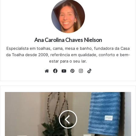
Ana Carolina Chaves Nielson
Especialista em toalhas, cama, mesa e banho, fundadora da Casa
da Toalha desde 2009, referência em qualidade, conforto e bem-
estar para o seu lar.
Website
Facebook
YouTube
Pinterest
Instagram
TikTok
Posso
pegar
doença
usando
toalha
dos
outros?