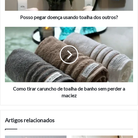
Posso pegar doença usando toalha dos outros?
Como
tirar
caruncho
de
toalha
de
banho
sem
perder
a
Como tirar caruncho de toalha de banho sem perder a
maciez
maciez
Artigos relacionados