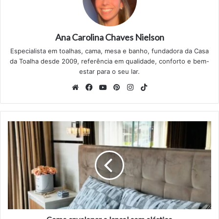
Ana Carolina Chaves Nielson
Especialista em toalhas, cama, mesa e banho, fundadora da Casa
da Toalha desde 2009, referência em qualidade, conforto e bem-
estar para o seu lar.
Website
Facebook
YouTube
Pinterest
Instagram
TikTok
Como
envelopar
o
lençol
com
elástico