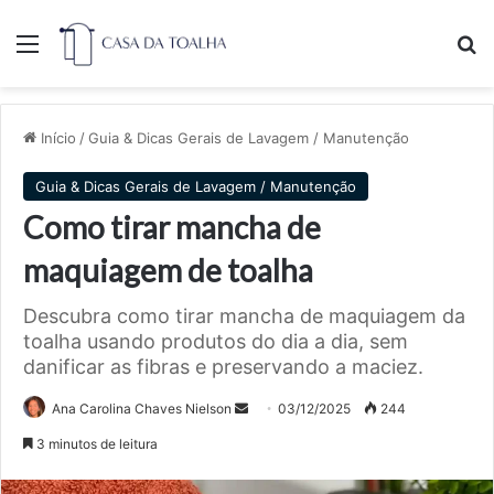
Menu
Pr
Início
/
Guia & Dicas Gerais de Lavagem / Manutenção
Guia & Dicas Gerais de Lavagem / Manutenção
Como tirar mancha de
maquiagem de toalha
Descubra como tirar mancha de maquiagem da
toalha usando produtos do dia a dia, sem
danificar as fibras e preservando a maciez.
Mande
Ana Carolina Chaves Nielson
03/12/2025
244
um
3 minutos de leitura
e-
mail