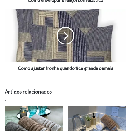
Como envelopar o lençol com elástico
Como
ajustar
fronha
quando
fica
grande
demais
Como ajustar fronha quando fica grande demais
Artigos relacionados