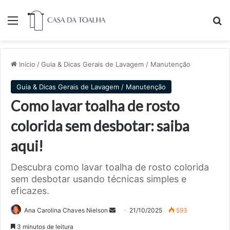
Menu
Pr
Início
/
Guia & Dicas Gerais de Lavagem / Manutenção
Guia & Dicas Gerais de Lavagem / Manutenção
Como lavar toalha de rosto
colorida sem desbotar: saiba
aqui!
Descubra como lavar toalha de rosto colorida
sem desbotar usando técnicas simples e
eficazes.
Mande
Ana Carolina Chaves Nielson
21/10/2025
593
um
3 minutos de leitura