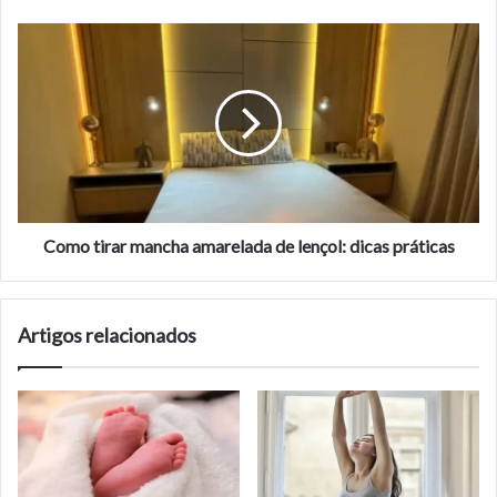
mão
Como
tirar
mancha
amarelada
de
lençol:
dicas
práticas
Como tirar mancha amarelada de lençol: dicas práticas
Artigos relacionados