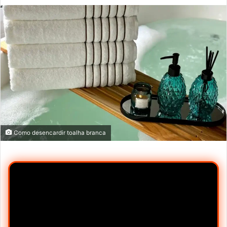
mail
Como desencardir toalha branca