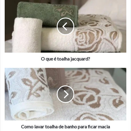
O
que
é
toalha
jacquard?
O que é toalha jacquard?
Como
lavar
toalha
de
banho
para
ficar
macia
Como lavar toalha de banho para ficar macia