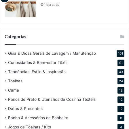
1 dia atrás
Categorias
Guia & Dicas Gerais de Lavagem / Manutenção
101
Curiosidades & Bem-estar Têxtil
91
Tendências, Estilo & Inspiração
43
Toalhas
24
Cama
18
Panos de Prato & Utensílios de Cozinha Têxteis
12
Datas & Presentes
12
Banho & Acessórios de Banheiro
8
Jogos de Toalhas / Kits
4