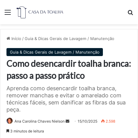
Menu
Pr
Início
/
Guia & Dicas Gerais de Lavagem / Manutenção
Guia & Dicas Gerais de Lavagem / Manutenção
Como desencardir toalha branca:
passo a passo prático
Aprenda como desencardir toalha branca,
remover manchas e evitar o amarelado com
técnicas fáceis, sem danificar as fibras da sua
peça.
Mande
Ana Carolina Chaves Nielson
15/10/2025
2.598
um
3 minutos de leitura
e-